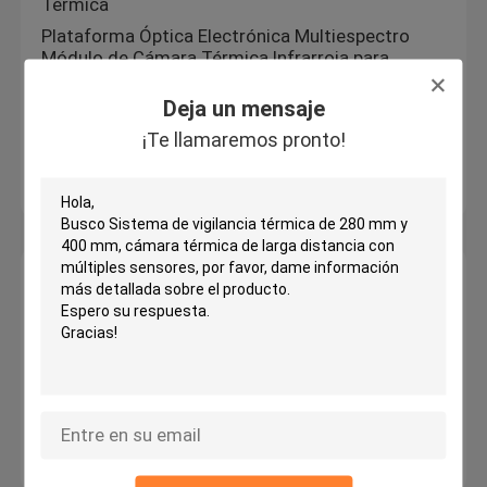
Térmica
Plataforma Óptica Electrónica Multiespectro
Módulo de Cámara Térmica Infrarroja para
Automatización y Control Industrial
Deja un mensaje
Distancia de detección Vehículo 13km Hombre
Cámara infrarroja de largo alcancePlataforma
¡Te llamaremos pronto!
óptica electrónica de espectro múltiple Lente
térmica para seguridad
Cámara infrarroja portátil
Cámara térmica portátil de menos de 1 kg, ligera
Cámara infrarroja portátil de menos de 1 kg con
vigilancia de 2 km
Defensa Fronteriza Cámara de Imagen Térmica
Portátil Binocular
Cámara térmica monocular infrarroja portátil NIR