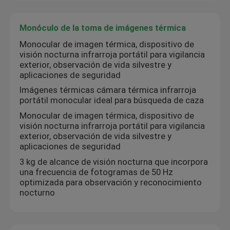
Sistema anti drones
Monóculo de la toma de imágenes térmica
Monocular de imagen térmica, dispositivo de
visión nocturna infrarroja portátil para vigilancia
Cámara térmica de dos sensores
exterior, observación de vida silvestre y
aplicaciones de seguridad
Imágenes térmicas cámara térmica infrarroja
Cámara de la visión nocturna de la gama larga
portátil monocular ideal para búsqueda de caza
Monocular de imagen térmica, dispositivo de
Sistema de vigilancia termal
visión nocturna infrarroja portátil para vigilancia
exterior, observación de vida silvestre y
aplicaciones de seguridad
cámara termal refrescada
3 kg de alcance de visión nocturna que incorpora
una frecuencia de fotogramas de 50 Hz
optimizada para observación y reconocimiento
Monóculo de la toma de imágenes térmica
nocturno
prismáticos de la toma de imágenes térmica