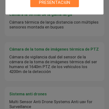
PRESENTACIóN
cámara la termal de la gama larga
Cámara térmica de larga distancia con múltiples
sensores montada en buques
Cámara de la toma de imágenes térmica de PTZ
Cámara de vigilancia dual del sensor de la
cámara de la toma de imágenes térmica del ser
humano el 1640m PTZ de los vehículos los
4200m de la detección
Sistema anti drones
Multi Sensor Anti Drone Systems Anti uav for
Surveillance