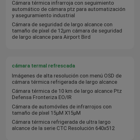
Cámara térmica infrarroja con seguimiento
automático de cámara ptz para automatización
y aseguramiento industrial
Recorrido por la fábrica
Cámara de seguridad de largo alcance con
tamaño de píxel de 12μm cámara de seguridad
de largo alcance para Airport Bird
Control de calidad
Contacta con nosotros
cámara termal refrescada
Imágenes de alta resolución con menú OSD de
Noticias
cámara térmica refrigerada de largo alcance
Cámara térmica de 10 km de largo alcance Ptz
Casos de trabajo
Defensa Fronteriza EO/IR
Cámara de automóviles de infrarrojos con
tamaño de píxel 15μM X15μM
cámara la termal de la gama larga
Cámara térmica refrigerada de ultra largo
alcance de la serie CTC Resolución 640x512
Cámara de la toma de imágenes térmica de PTZ