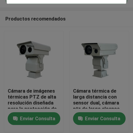
Productos recomendados
Cámara de imágenes
Cámara térmica de
En casa.
térmicas PTZ de alta
larga distancia con
resolución diseñada
sensor dual, cámara
para la protección de
ptz de largo alcance,
Productos
infraestructuras
cámara de seguridad
Enviar Consulta
Enviar Consulta
críticas y el monitoreo
de largo alcance
de procesos
Sobre nosotros
industriales