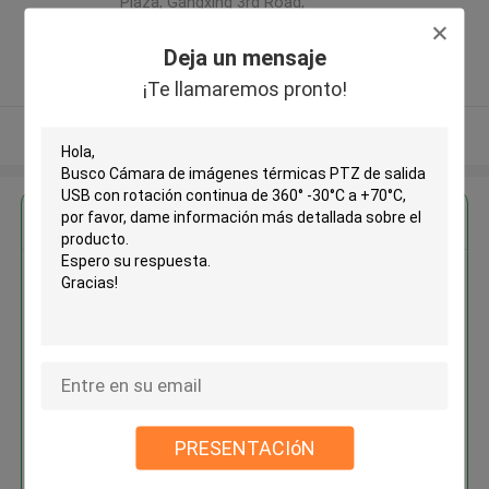
Plaza, Gangxing 3rd Road,
Licheng District, Jinan City ,China
Deja un mensaje
5.0
Proveedor verificado
¡Te llamaremos pronto!
Vea más
Obtenga el mejor precio por
Cámara de imágenes térmicas
PTZ de salida USB con rotación
continua de 360° -30°C a +70°C
PRESENTACIóN
Continuar