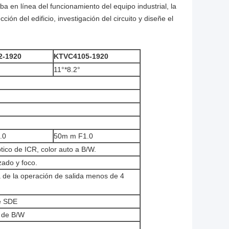
ba en línea del funcionamiento del equipo industrial, la
ón del edificio, investigación del circuito y diseñe el
2-1920
KTVC4105-1920
11°*8.2°
.0
50m m F1.0
ptico de ICR, color auto a B/W.
ado y foco.
 de la operación de salida menos de 4
de SDE
n de B/W