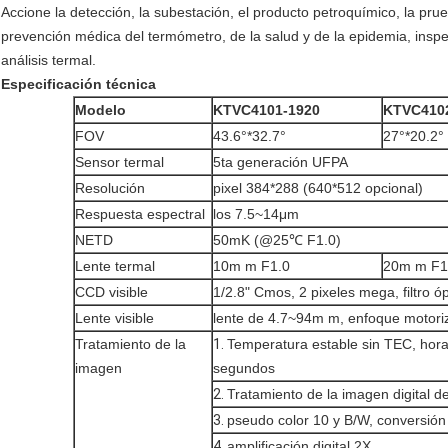
Accione la detección, la subestación, el producto petroquímico, la prue
prevención médica del termómetro, de la salud y de la epidemia, inspecci
análisis termal.
Especificación técnica
Modelo
KTVC4101-1920
KTVC410
FOV
43.6°*32.7°
27°*20.2°
Sensor termal
5ta generación UFPA
Resolución
pixel 384*288 (640*512 opcional)
Respuesta espectral
los 7.5~14μm
NETD
50mK (@25℃ F1.0)
Lente termal
10m m F1.0
20m m F1
CCD visible
1/2.8" Cmos, 2 pixeles mega, filtro ó
Lente visible
lente de 4.7~94m m, enfoque motoriz
Tratamiento de la
1.
Temperatura estable sin TEC, hora
imagen
segundos
2.
Tratamiento de la imagen digital 
3.
pseudo color 10 y B/W, conversió
4.
amplificación digital 2X