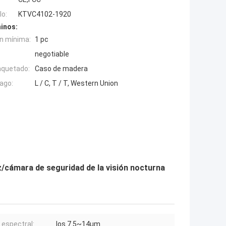
o:
KTVC4102-1920
inos:
n mínima:
1 pc
negotiable
aquetado:
Caso de madera
ago:
L / C, T / T, Western Union
oz/cámara de seguridad de la visión nocturna
espectral:
los 7.5~14μm