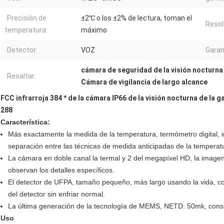
Precisión de
±2℃ o los ±2% de lectura, toman el
Resol
temperatura:
máximo
Detector:
VOZ
Garan
cámara de seguridad de la visión nocturna
Resaltar:
Cámara de vigilancia de largo alcance
FCC infrarroja 384 * de la cámara IP66 de la visión nocturna de la g
288
Característica:
Más exactamente la medida de la temperatura, termómetro digital, im
separación entre las técnicas de medida anticipadas de la temperatu
La cámara en doble canal la termal y 2 del megapíxel HD, la imagen t
observan los detalles específicos.
El detector de UFPA, tamaño pequeño, más largo usando la vida, c
del detector sin enfriar normal.
La última generación de la tecnología de MEMS, NETD: 50mk, cons
Uso