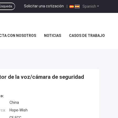
Solicitar una cotización
|
Spanish
úsqueda
CTA CON NOSOTROS
NOTICIAS
CASOS DE TRABAJO
ctor de la voz/cámara de seguridad
to:
China
rca:
Hope-Wish
CE,FCC