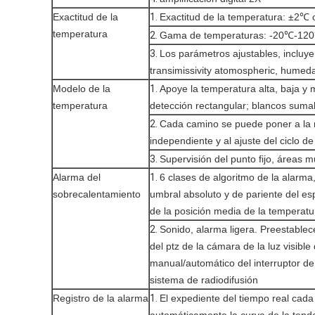
Exactitud de la
1.
Exactitud de la temperatura: ±2℃ 
temperatura
2.
Gama de temperaturas: -20℃-120
3.
Los parámetros ajustables, incluye
transimissivity atomospheric, humed
Modelo de la
1.
Apoye la temperatura alta, baja y m
temperatura
detección rectangular; blancos sumab
2.
Cada camino se puede poner a la r
independiente y al ajuste del ciclo d
3.
Supervisión del punto fijo, áreas m
Alarma del
1.
6 clases de algoritmo de la alarm
sobrecalentamiento
umbral absoluto y de pariente del e
de la posición media de la temperatur
2.
Sonido, alarma ligera. Preestable
del ptz de la cámara de la luz visible
manual/automático del interruptor de 
sistema de radiodifusión
Registro de la alarma
1.
El expediente del tiempo real cada
automáticamente la curva de la tend