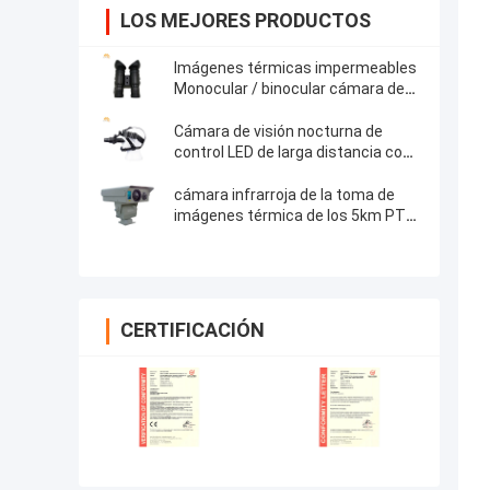
LOS MEJORES PRODUCTOS
Imágenes térmicas impermeables
Monocular / binocular cámara de
visión nocturna compresión de
audio
Cámara de visión nocturna de
control LED de larga distancia con
iluminación mínima de 0,001 lux
cámara infrarroja de la toma de
imágenes térmica de los 5km PTZ,
cámaras de seguridad del CCTV la
alarma de incendio
CERTIFICACIÓN