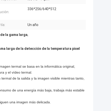
336*256/640*512
ución:
tía:
Un año
 de la gama larga
,
ama larga de la detección de la temperatura pixel
agen termal se basa en la informática original,
ra y el vídeo termal.
ermal de la salida y la imagen visible mientras tanto,
onsumo de una energía más baja, trabaja más estable
iguen una imagen más delicada.