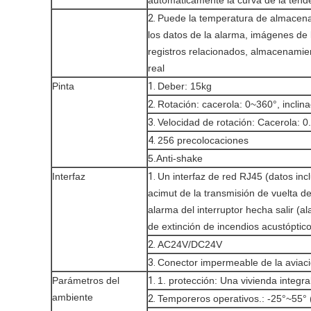
2.
Puede la temperatura de almacena
los datos de la alarma, imágenes de l
registros relacionados, almacenamien
real
Pinta
1.
Deber: 15kg
2.
Rotación: cacerola: 0~360°, inclin
3.
Velocidad de rotación: Cacerola: 0.
4.
256 precolocaciones
5.Anti-shake
Interfaz
1.
Un interfaz de red RJ45 (datos inc
acimut de la transmisión de vuelta de 
alarma del interruptor hecha salir (
de extinción de incendios acustóptico
2.
AC24V/DC24V
3.
Conector impermeable de la aviac
Parámetros del
1.
1. protección: Una vivienda integra
ambiente
2.
Temporeros operativos.: -25°~55° (