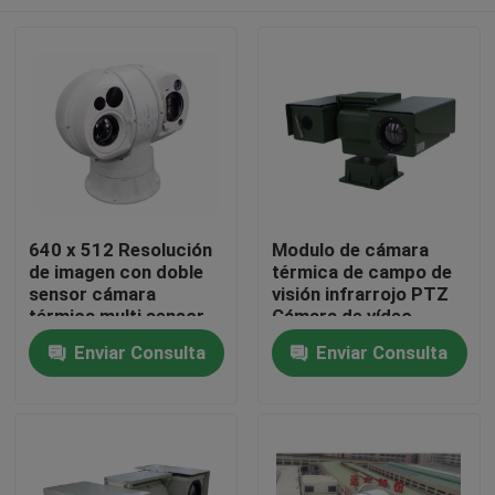
640 x 512 Resolución
Modulo de cámara
de imagen con doble
térmica de campo de
sensor cámara
visión infrarrojo PTZ
térmica multi sensor
Cámara de vídeo
cámara inteligente IOT
montada en vehículo
En casa.
Enviar Consulta
Enviar Consulta
Productos
Sobre nosotros