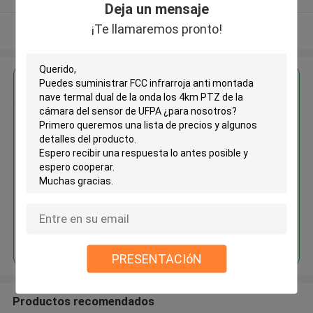
Deja un mensaje
¡Te llamaremos pronto!
Vea más
Obtenga el mejor precio por
FCC infrarroja anti montada
nave termal dual de la onda los
4km PTZ de la cámara del
sensor de UFPA
Continuar
PRESENTACIóN
Productos recomendados