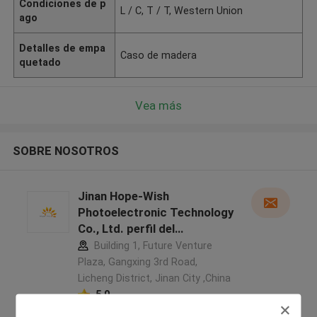
Condiciones de p
L / C, T / T, Western Union
ago
Detalles de empa
Caso de madera
quetado
Vea más
SOBRE NOSOTROS
Jinan Hope-Wish
Photoelectronic Technology
Co., Ltd. perfil del
fabricante
Building 1, Future Venture
Plaza, Gangxing 3rd Road,
Licheng District, Jinan City ,China
5.0
Proveedor verificado