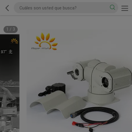
1
/
3