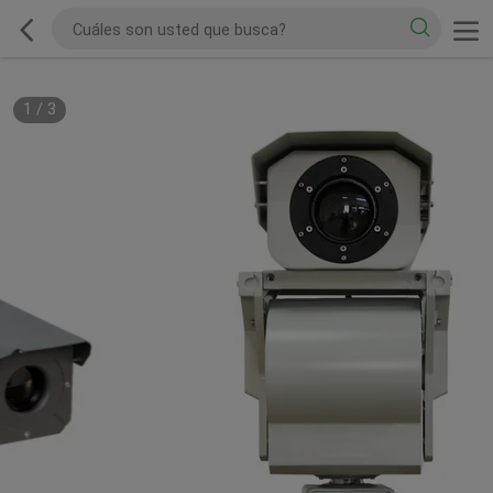
1
/
3