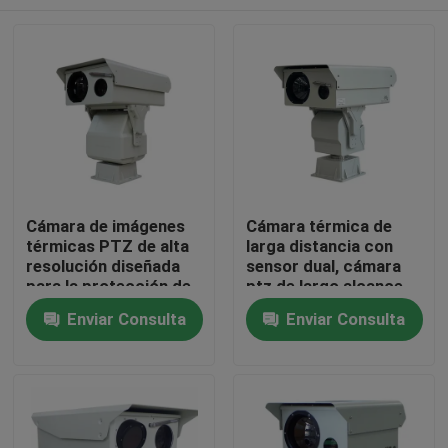
Cámara de imágenes
Cámara térmica de
térmicas PTZ de alta
larga distancia con
resolución diseñada
sensor dual, cámara
para la protección de
ptz de largo alcance,
infraestructuras
cámara de seguridad
En casa.
Enviar Consulta
Enviar Consulta
críticas y el monitoreo
de largo alcance
de procesos
industriales
Productos
Sobre nosotros