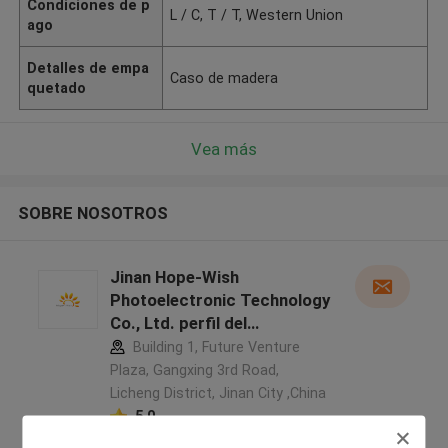
Condiciones de p
L / C, T / T, Western Union
ago
Detalles de empa
Caso de madera
quetado
Vea más
SOBRE NOSOTROS
Jinan Hope-Wish
Photoelectronic Technology
Co., Ltd. perfil del
fabricante
Building 1, Future Venture
Plaza, Gangxing 3rd Road,
Licheng District, Jinan City ,China
5.0
Proveedor verificado