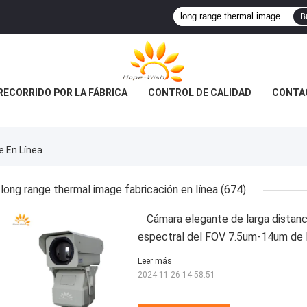
B
RECORRIDO POR LA FÁBRICA
CONTROL DE CALIDAD
CONTA
 En Línea
long range thermal image fabricación en línea
(674)
Cámara elegante de larga distanc
espectral del FOV 7.5um-14um de la
Leer más
2024-11-26 14:58:51