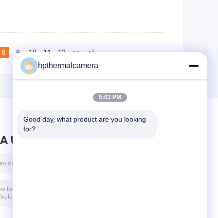
8
9
10
11
12
>>
>|
hpthermalcamera
5:03 PM
Good day, what product are you looking 
for?
A UN MENSAJE