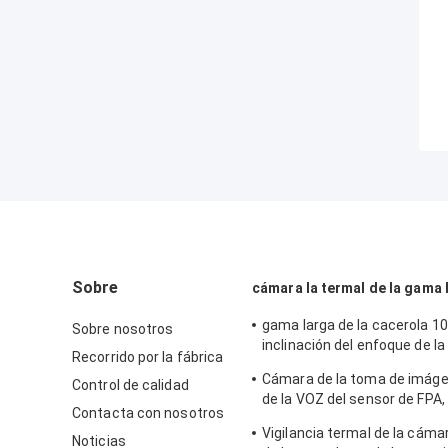
Sobre
cámara la termal de la gama 
gama larga de la cacerola 10
Sobre nosotros
inclinación del enfoque de l
Recorrido por la fábrica
óptica de la toma de imáge
Cámara de la toma de imág
Control de calidad
para buscar
de la VOZ del sensor de FPA,
Contacta con nosotros
sensible de la gama larga de
Vigilancia termal de la cáma
Noticias