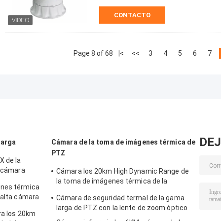
CONTACTO
Page 8 of 68
|<
<<
3
4
5
6
7
DEJ
larga
Cámara de la toma de imágenes térmica de
PTZ
X de la
a cámara
Cámara los 20km High Dynamic Range de
nes térmica
la toma de imágenes térmica de la
enes térmica
seguridad PTZ de la visión nocturna del
 alta cámara
Cámara de seguridad termal de la gama
IR
 los 20km
larga de PTZ con la lente de zoom óptico
ra los 20km