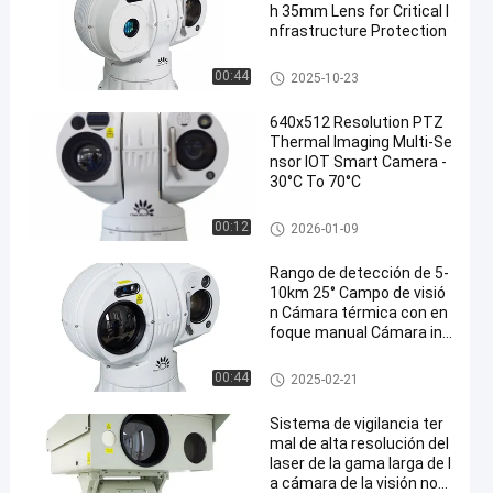
h 35mm Lens for Critical I
nfrastructure Protection
Cámara de la toma de imágen
00:44
2025-10-23
es térmica de PTZ
640x512 Resolution PTZ
Thermal Imaging Multi-Se
nsor IOT Smart Camera -
30°C To 70°C
Cámara de la toma de imágen
00:12
2026-01-09
es térmica de PTZ
Rango de detección de 5-
10km 25° Campo de visió
n Cámara térmica con en
foque manual Cámara int
eligente IOT multi-sensor
cámara la termal de la gama l
00:44
2025-02-21
arga
Sistema de vigilancia ter
mal de alta resolución del
laser de la gama larga de l
a cámara de la visión noc