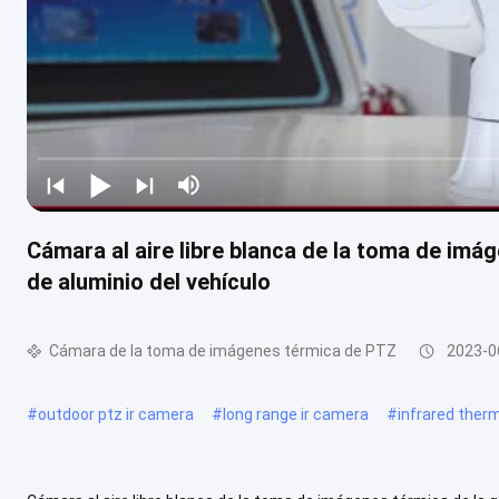
Cámara al aire libre blanca de la toma de imág
de aluminio del vehículo
Cámara de la toma de imágenes térmica de PTZ
2023-0
#
outdoor ptz ir camera
#
long range ir camera
#
infrared ther