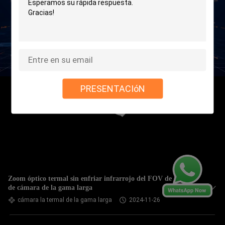
PRESENTACIóN
Zoom óptico termal sin enfriar infrarrojo del FOV de la lente
de cámara de la gama larga
cámara la termal de la gama larga
2024-11-26