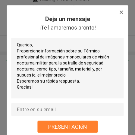
Plaza, Gangxing 3rd Road,
Licheng District, Jinan City ,China
Deja un mensaje
5.0
¡Te llamaremos pronto!
Proveedor verificado
Vea más
Obtenga el mejor precio por
Térmico profesional de
imágenes monoculares de visión
nocturna militar para la patrulla
de seguridad nocturna
MOQ： 1
PRESENTACIóN
Continuar