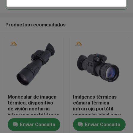
Productos recomendados
En casa.
Monocular de imagen
Imágenes térmicas
térmica, dispositivo
cámara térmica
de visión nocturna
infrarroja portátil
Productos
infrarroja portátil para
monocular ideal para
vigilancia exterior,
búsqueda de caza
Enviar Consulta
Enviar Consulta
observación de vida
Sobre nosotros
silvestre y