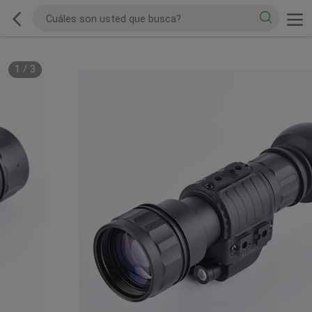
1
/
3